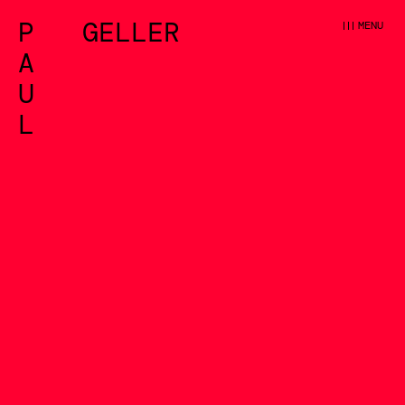
P
GELLER
ELLER
MENU
A
U
L